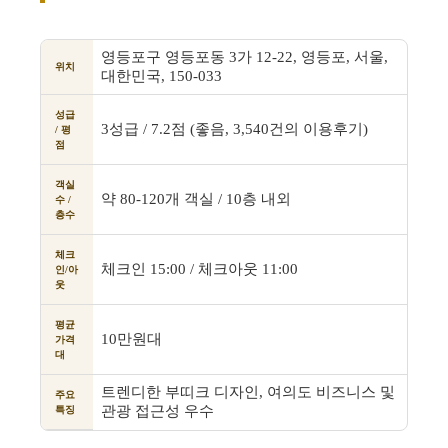
영등포구 영등포동 3가 12-22, 영등포, 서울,
위치
대한민국, 150-033
성급
3성급 / 7.2점 (좋음, 3,540건의 이용후기)
/ 평
점
객실
약 80-120개 객실 / 10층 내외
수 /
층수
체크
체크인 15:00 / 체크아웃 11:00
인/아
웃
평균
10만원대
가격
대
트렌디한 부띠크 디자인, 여의도 비즈니스 및
주요
관광 접근성 우수
특징