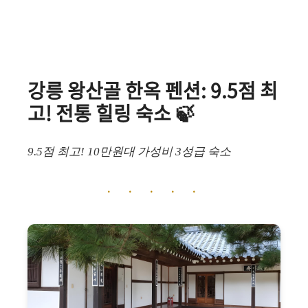
강릉 왕산골 한옥 펜션: 9.5점 최
고! 전통 힐링 숙소 🍃
9.5점 최고! 10만원대 가성비 3성급 숙소