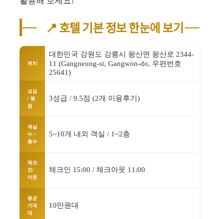
활용해 보세요!
📍 호텔 기본 정보 한눈에 보기
대한민국 강원도 강릉시 왕산면 왕산로 2344-
11 (Gangneung-si, Gangwon-do, 우편번호
위치
25641)
성급
3성급 / 9.5점 (2개 이용후기)
/ 평
점
객실
5~10개 내외 객실 / 1~2층
수 /
층수
체크
체크인 15:00 / 체크아웃 11:00
인/
아웃
평균
10만원대
가격
대