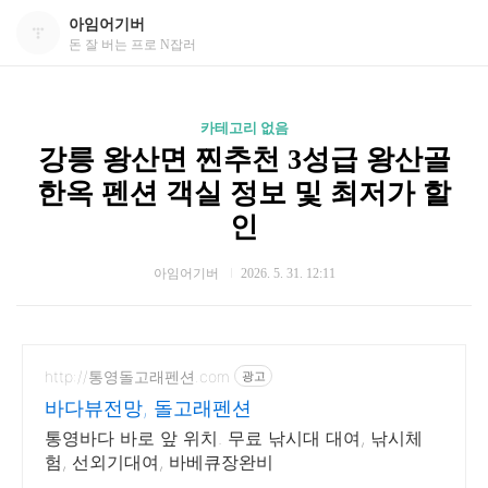
아임어기버
돈 잘 버는 프로 N잡러
카테고리 없음
강릉 왕산면 찐추천 3성급 왕산골
한옥 펜션 객실 정보 및 최저가 할
인
아임어기버
2026. 5. 31. 12:11
http://통영돌고래펜션.com
광고
바다뷰전망, 돌고래펜션
통영바다 바로 앞 위치. 무료 낚시대 대여, 낚시체
험, 선외기대여, 바베큐장완비