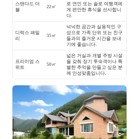
스탠다드 더
로 연인 또는 솔로 여행객에
22㎡
블
게 편안한 휴식을 선사합니
다.
넉넉한 공간과 실용적인 구
디럭스 패밀
성으로 가족 단위 또는 친구
35㎡
리
들과의 즐거운 시간을 보내
기에 좋습니다.
넓은 거실과 개별 주방 시설
프리미엄 스
을 갖춰 장기 투숙객이나 특
50㎡
위트
별한 추억을 만들고 싶은 분
께 안성맞춤입니다.