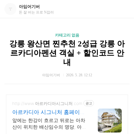
아임어기버
돈 잘 버는 프로 N잡러
카테고리 없음
강릉 왕산면 찐추천 2성급 강릉 아
르카디아펜션 객실 + 할인코드 안
내
아임어기버
2026. 5. 28. 12:12
http://www.아르카디아시그니처.com
광고
아르카디아 시그니처 홈페이지
타입, 투어, 대출 등 상담
앞에는 한강이 흐르고 뒤로는 아차
산이 위치한 배산임수의 명당, 아
르카디아 시그니처