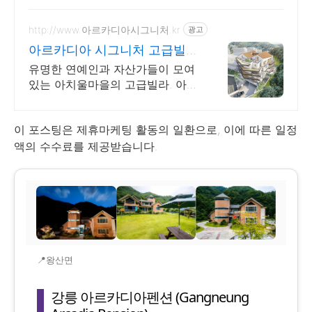
http://www.아르카디아시그니처.kr
광고
아르카디아 시그니처 고급빌라
프라이빗 상담 및 투어예약!
유명한 연예인과 자산가들이 모여
있는 아치울마을의 고급빌라. 아르
카디아 시그니처.
이 포스팅은 제휴마케팅 활동의 일환으로, 이에 따른 일정
액의 수수료를 제공받습니다.
📍왕산면
강릉 아르카디아펜션 (Gangneung