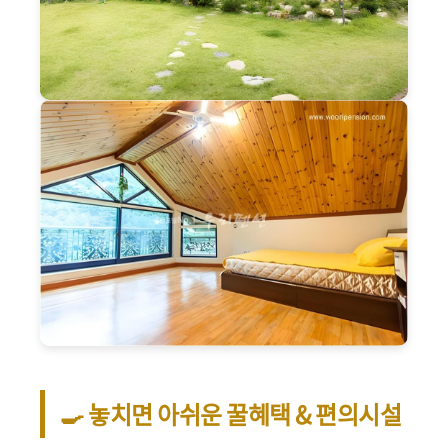
🍳 놓치면 아쉬운 꿀혜택 & 편의시설