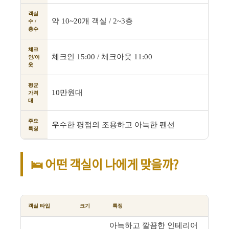
객실
약 10~20개 객실 / 2~3층
수 /
층수
체크
체크인 15:00 / 체크아웃 11:00
인/아
웃
평균
10만원대
가격
대
주요
우수한 평점의 조용하고 아늑한 펜션
특징
🛌 어떤 객실이 나에게 맞을까?
객실 타입
크기
특징
아늑하고 깔끔한 인테리어