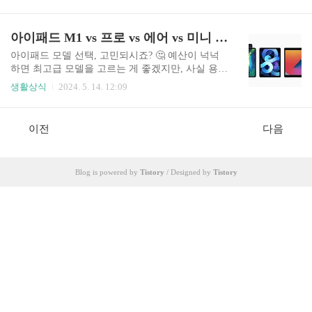
화면 13인치 모델과 함께 출시되었습니다. 😀 이번
겠습니다. M4 아이패드 프로 11인치 5세대 공개 애
6세대 출시로 아이패드 에어 11인치 모델은 애플
플은 우리나라 시간으로 2024년 5월 7일 오후 11시
태블릿 PC의 중급기 모델로서 확고한 입지를 다졌
아이패드 M1 vs 프로 vs 에어 vs 미니 모델 비교 (2024)
에 '렛 루스(Let ..
습니다. 지금부터 M2 칩이 탑재된 아이패드 에어 1
1인치 6세대 모델을 구매하기 전에 꼭 확인해야 할
아이패드 모델 선택, 고민되시죠? 🤔 예산이 넉넉
핵심 정보를 정리해 드립니다. M2 칩이 탑재된 아
하면 최고급 모델을 고르는 게 좋겠지만, 사실 용도
이패드 에어애플은 2024년 5월 7일 오후 11시(한국
에 맞는 아이패드를 선택하는 게 더 중요해요! 📱✨
생활상식
2024. 5. 14. 12:09
시간 기준)에 '렛 루스(Let Loose)' 이벤트를 진행했
이번 포스팅에서는 아이패드 추천 구매 가이드와
습니다. 이번 이벤트에서 애플은 고사양 태블릿 PC
함께 신형 M1 프로, 에어, 미니를 비교해 봤어요.
를 필요로 하는 사용자들을 위한 플래그십 모델, M
아이패드 선택에 도움 되길 바라요!아이패드 모델
이전
다음
4 아이패드 프로 시리즈를 ..
비교 2024본격적으로 아이패드 추천 구매 가이드
를 시작하기 전에, 먼저 아이패드 모델을 간략하게
비교해 볼게요! 🎉 가장 알맞은 제품을 찾아보세
Blog is powered by
Tistory
/ Designed by
Tistory
요! 🧐📱 M1 아이패드 프로아이패드 에어 4세대아
이패드 8세대아이패드 미니 5세대압도적 성능과
가격강력한 성능과 합리적 가격가성비 최강압도적
휴대성과 사이즈999,000원부터779,000원부터449,0
00원부터499,000원부터12.9형 / 11형10.9형..